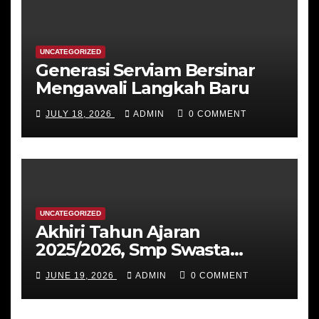
UNCATEGORIZED
Generasi Serviam Bersinar
Mengawali Langkah Baru
JULY 18, 2026
ADMIN
0 COMMENT
UNCATEGORIZED
Akhiri Tahun Ajaran
2025/2026, Smp Swasta
Katolik St Ursula Ende
JUNE 19, 2026
ADMIN
0 COMMENT
menggelar Class Meeting
Ekologis hingga Rapat Kerja