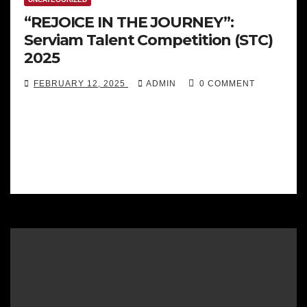
“REJOICE IN THE JOURNEY”:
Serviam Talent Competition (STC)
2025
FEBRUARY 12, 2025
ADMIN
0 COMMENT
Lensa Serviam – Ende (24/01/2025). Bertempat di
Lapangan Kampus St. Ursula Ende, Opening
Ceremony dilaksanakan. Diawali dengan perarakan
para peserta…