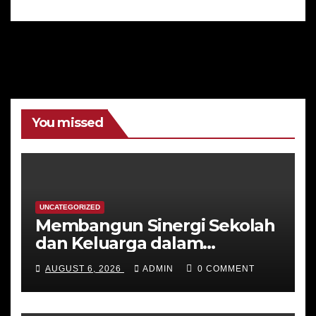
You missed
UNCATEGORIZED
Membangun Sinergi Sekolah
dan Keluarga dalam
Membentuk Karakter
AUGUST 6, 2026
ADMIN
0 COMMENT
Peserta Didik