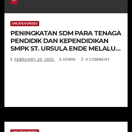
UNCATEGORIZED
PENINGKATAN SDM PARA TENAGA
PENDIDIK DAN KEPENDIDIKAN
SMPK ST. URSULA ENDE MELALUI
PELATIHAN CLASSROOM
FEBRUARY 20, 2025
ADMIN
0 COMMENT
MANAGEMENT
Lensa SERVIAM, Ende (15/02/2025). Peningkatan
kompetensi pendidik dan tenaga Kependidikan
(PTK) menjadi salah satu fokus utama sekolah
Ursulin, khususnya SMPK…
UNCATEGORIZED