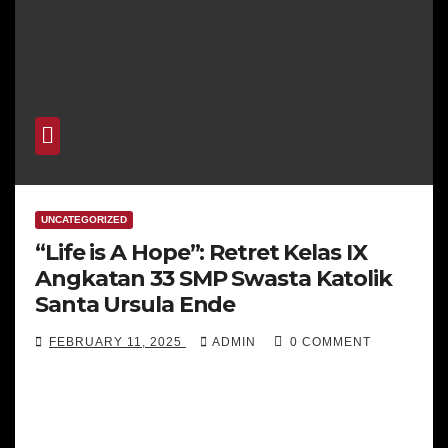
UNCATEGORIZED
“Life is A Hope”: Retret Kelas IX
Angkatan 33 SMP Swasta Katolik
Santa Ursula Ende
FEBRUARY 11, 2025
ADMIN
0 COMMENT
Lensa SERVIAM, Mataloko (07/02/25). Berjumlah
164 siswa kelas IX SMP Swasta Katolik St. Ursula
Ende melakukan kegiatan retret di Rumah…