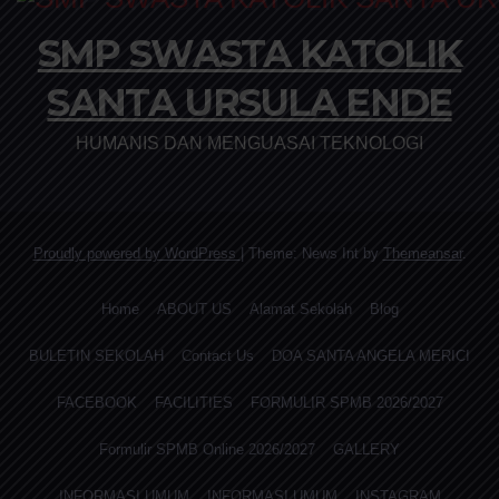
SMP SWASTA KATOLIK
SANTA URSULA ENDE
HUMANIS DAN MENGUASAI TEKNOLOGI
Proudly powered by WordPress
|
Theme: News Int by
Themeansar
.
Home
ABOUT US
Alamat Sekolah
Blog
BULETIN SEKOLAH
Contact Us
DOA SANTA ANGELA MERICI
FACEBOOK
FACILITIES
FORMULIR SPMB 2026/2027
Formulir SPMB Online 2026/2027
GALLERY
INFORMASI UMUM
INFORMASI UMUM
INSTAGRAM