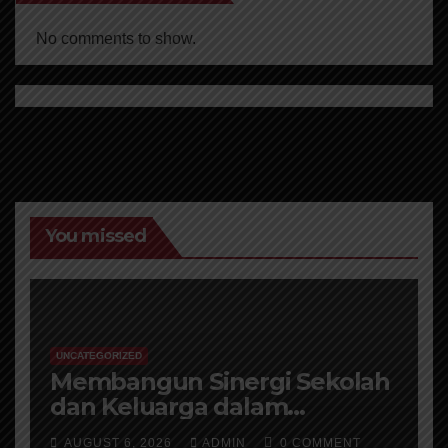
No comments to show.
You missed
UNCATEGORIZED
Membangun Sinergi Sekolah
dan Keluarga dalam
Membentuk Karakter
AUGUST 6, 2026
ADMIN
0 COMMENT