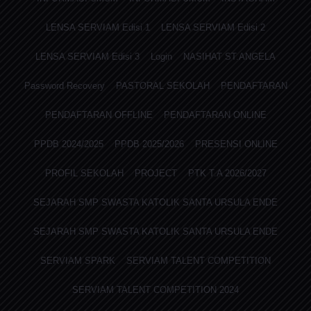
LENSA SERVIAM Edisi 1
LENSA SERVIAM Edisi 2
LENSA SERVIAM Edisi 3
Login
NASIHAT ST.ANGELA
Password Recovery
PASTORAL SEKOLAH
PENDAFTARAN
PENDAFTARAN OFFLINE
PENDAFTARAN ONLINE
PPDB 2024/2025
PPDB 2025/2026
PRESENSI ONLINE
PROFIL SEKOLAH
PROJECT
PTK T.A 2026/2027
SEJARAH SMP SWASTA KATOLIK SANTA URSULA ENDE
SEJARAH SMP SWASTA KATOLIK SANTA URSULA ENDE
SERVIAM SPARK
SERVIAM TALENT COMPETITION
SERVIAM TALENT COMPETITION 2024