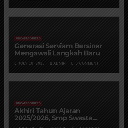
Peserta Didik
UNCATEGORIZED
Generasi Serviam Bersinar
Mengawali Langkah Baru
JULY 18, 2026
ADMIN
0 COMMENT
UNCATEGORIZED
Akhiri Tahun Ajaran
2025/2026, Smp Swasta
Katolik St Ursula Ende