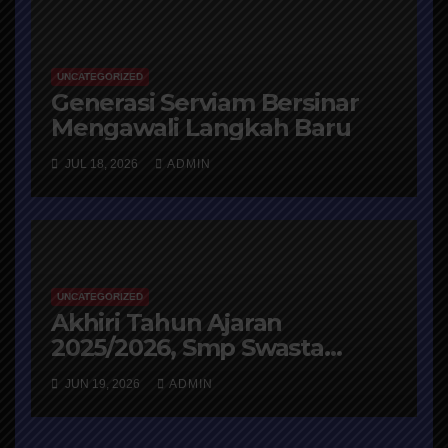
UNCATEGORIZED
Generasi Serviam Bersinar
Mengawali Langkah Baru
JUL 18, 2026
ADMIN
UNCATEGORIZED
Akhiri Tahun Ajaran
2025/2026, Smp Swasta
Katolik St Ursula Ende
JUN 19, 2026
ADMIN
menggelar Class Meeting
Ekologis hingga Rapat Kerja
Strategis