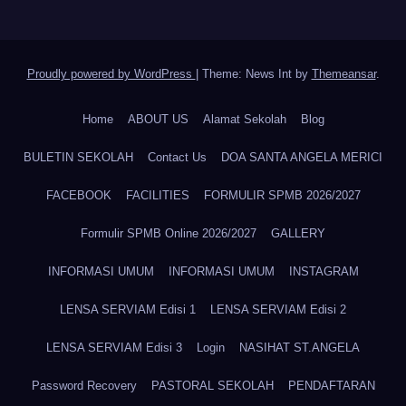
Proudly powered by WordPress
|
Theme: News Int by
Themeansar
.
Home
ABOUT US
Alamat Sekolah
Blog
BULETIN SEKOLAH
Contact Us
DOA SANTA ANGELA MERICI
FACEBOOK
FACILITIES
FORMULIR SPMB 2026/2027
Formulir SPMB Online 2026/2027
GALLERY
INFORMASI UMUM
INFORMASI UMUM
INSTAGRAM
LENSA SERVIAM Edisi 1
LENSA SERVIAM Edisi 2
LENSA SERVIAM Edisi 3
Login
NASIHAT ST.ANGELA
Password Recovery
PASTORAL SEKOLAH
PENDAFTARAN