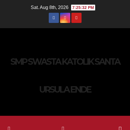
Skip
Sat. Aug 8th, 2026
7:25:33 PM
to
content
SMP SWASTA KATOLIK SANTA
URSULA ENDE
HUMANIS DAN MENGUASAI TEKNOLOGI