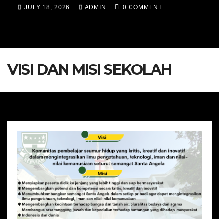
Ende men
 2026
ADMIN
0 COMMENT
JUNE 19, 20
Ekologis
Strategis
VISI DAN MISI SEKOLAH