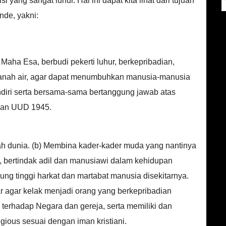
yang sangat luhur. Hal ini dapat kita lihat dari tujuan
nde, yakni:
ha Esa, berbudi pekerti luhur, berkepribadian,
anah air, agar dapat menumbuhkan manusia-manusia
iri serta bersama-sama bertanggung jawab atas
dan UUD 1945.
ah dunia. (b) Membina kader-kader muda yang nantinya
 bertindak adil dan manusiawi dalam kehidupan
g tinggi harkat dan martabat manusia disekitarnya.
r agar kelak menjadi orang yang berkepribadian
terhadap Negara dan gereja, serta memiliki dan
igious sesuai dengan iman kristiani.