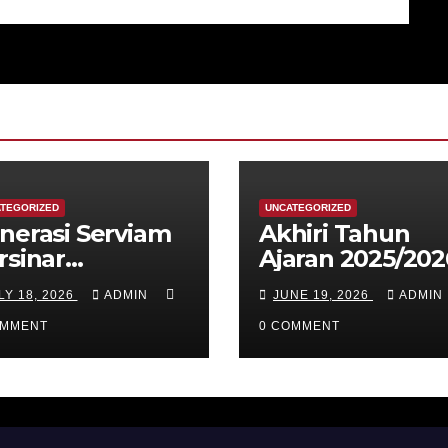
TEGORIZED
UNCATEGORIZED
nerasi Serviam
Akhiri Tahun
rsinar
Ajaran 2025/202
ngawali
Smp Swasta
LY 18, 2026
ADMIN
JUNE 19, 2026
ADMIN
ngkah Baru
Katolik St Ursul
OMMENT
Ende menggela
0 COMMENT
Class Meeting
Ekologis hingga
Rapat Kerja
Strategis