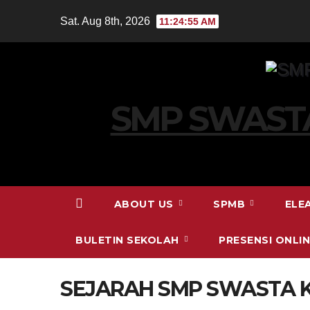
Skip
Sat. Aug 8th, 2026
11:24:56 AM
to
content
SMP SWASTA
ABOUT US
SPMB
ELE
BULETIN SEKOLAH
PRESENSI ONLI
SEJARAH SMP SWASTA K