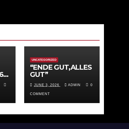
UNCATEGORIZED
“ENDE GUT,ALLES
6,
GUT”
JUNE 3, 2026
ADMIN
0
a
r
COMMENT