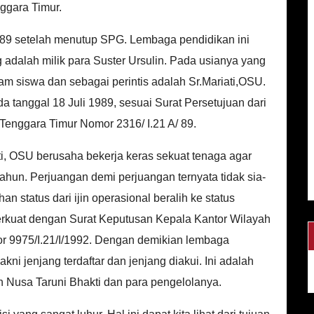
ggara Timur.
1989 setelah menutup SPG. Lembaga pendidikan ini
 adalah milik para Suster Ursulin. Pada usianya yang
 siswa dan sebagai perintis adalah Sr.Mariati,OSU.
a tanggal 18 Juli 1989, sesuai Surat Persetujuan dari
enggara Timur Nomor 2316/ I.21 A/ 89.
ati, OSU berusaha bekerja keras sekuat tenaga agar
hun. Perjuangan demi perjuangan ternyata tidak sia-
 status dari ijin operasional beralih ke status
rkuat dengan Surat Keputusan Kepala Kantor Wilayah
r 9975/I.21/I/1992. Dengan demikian lembaga
akni jenjang terdaftar dan jenjang diakui. Ini adalah
 Nusa Taruni Bhakti dan para pengelolanya.