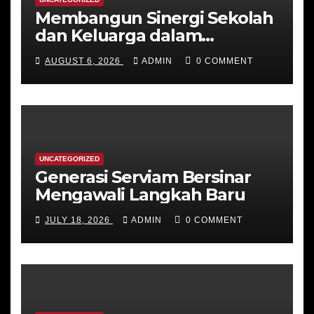
Membangun Sinergi Sekolah
dan Keluarga dalam
Membentuk Karakter
AUGUST 6, 2026
ADMIN
0 COMMENT
Peserta Didik
UNCATEGORIZED
Generasi Serviam Bersinar
Mengawali Langkah Baru
JULY 18, 2026
ADMIN
0 COMMENT