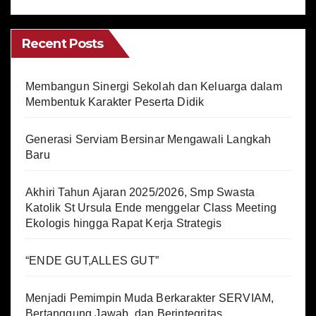
Recent Posts
Membangun Sinergi Sekolah dan Keluarga dalam
Membentuk Karakter Peserta Didik
Generasi Serviam Bersinar Mengawali Langkah
Baru
Akhiri Tahun Ajaran 2025/2026, Smp Swasta
Katolik St Ursula Ende menggelar Class Meeting
Ekologis hingga Rapat Kerja Strategis
“ENDE GUT,ALLES GUT”
Menjadi Pemimpin Muda Berkarakter SERVIAM,
Bertanggung Jawab, dan Berintegritas