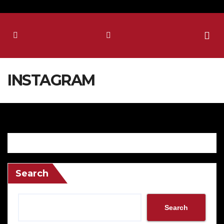
INSTAGRAM
Search
Search