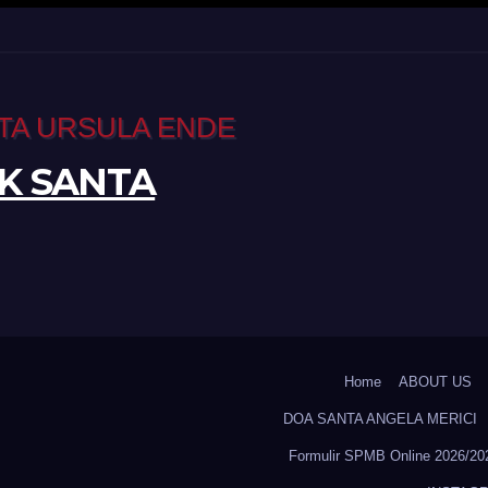
Strategis
K SANTA
Home
ABOUT US
DOA SANTA ANGELA MERICI
Formulir SPMB Online 2026/20