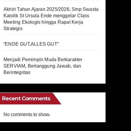
Akhiri Tahun Ajaran 2025/2026, Smp Swasta
Katolik St Ursula Ende menggelar Class
Meeting Ekologis hingga Rapat Kerja
Strategis
“ENDE GUT,ALLES GUT”
Menjadi Pemimpin Muda Berkarakter
SERVIAM, Bertanggung Jawab, dan
Berintegritas
Recent Comments
No comments to show.