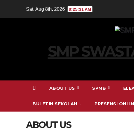
Skip
Sat. Aug 8th, 2026
9:25:31 AM
to
content
SMP SWASTA
ABOUT US
SPMB
ELE
BULETIN SEKOLAH
PRESENSI ONLI
ABOUT US