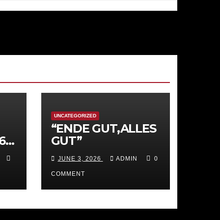
UNCATEGORIZED
“ENDE GUT,ALLES
6,
GUT”
JUNE 3, 2026
ADMIN
0
a
r
COMMENT