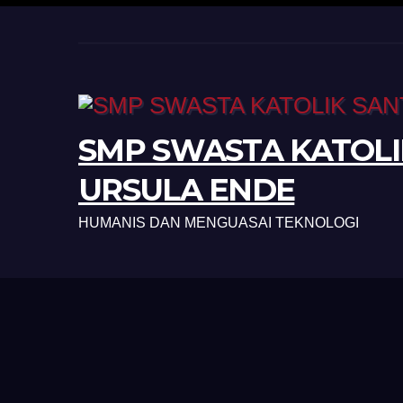
SMP SWASTA KATOLI
URSULA ENDE
HUMANIS DAN MENGUASAI TEKNOLOGI