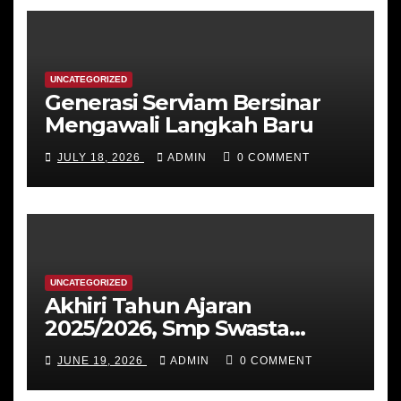
UNCATEGORIZED
Generasi Serviam Bersinar
Mengawali Langkah Baru
JULY 18, 2026
ADMIN
0 COMMENT
UNCATEGORIZED
Akhiri Tahun Ajaran
2025/2026, Smp Swasta
Katolik St Ursula Ende
JUNE 19, 2026
ADMIN
0 COMMENT
menggelar Class Meeting
Ekologis hingga Rapat Kerja