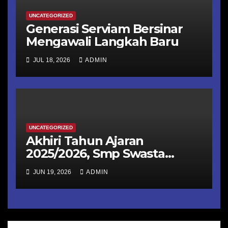
UNCATEGORIZED
Generasi Serviam Bersinar
Mengawali Langkah Baru
JUL 18, 2026
ADMIN
UNCATEGORIZED
Akhiri Tahun Ajaran
2025/2026, Smp Swasta
Katolik St Ursula Ende
JUN 19, 2026
ADMIN
menggelar Class Meeting
Ekologis hingga Rapat Kerja
Strategis