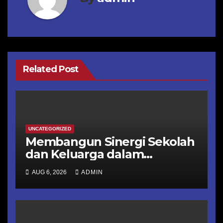
Related Post
UNCATEGORIZED
Membangun Sinergi Sekolah
dan Keluarga dalam
Membentuk Karakter
AUG 6, 2026
ADMIN
Peserta Didik