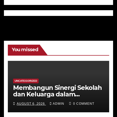
You missed
UNCATEGORIZED
Membangun Sinergi Sekolah
dan Keluarga dalam
Membentuk Karakter
AUGUST 6, 2026
ADMIN
0 COMMENT
Peserta Didik