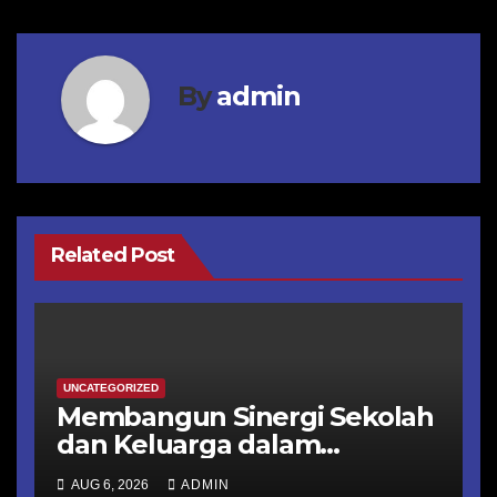
By
admin
Related Post
UNCATEGORIZED
Membangun Sinergi Sekolah
dan Keluarga dalam
Membentuk Karakter
AUG 6, 2026
ADMIN