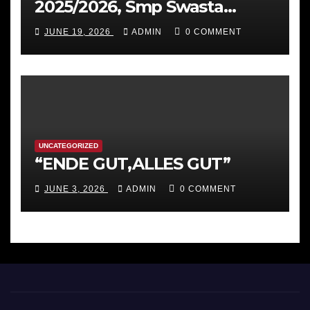
2025/2026, Smp Swasta
Katolik St Ursula Ende
JUNE 19, 2026
ADMIN
0 COMMENT
menggelar Class Meeting
Ekologis hingga Rapat Kerja
Strategis
UNCATEGORIZED
“ENDE GUT,ALLES GUT”
JUNE 3, 2026
ADMIN
0 COMMENT