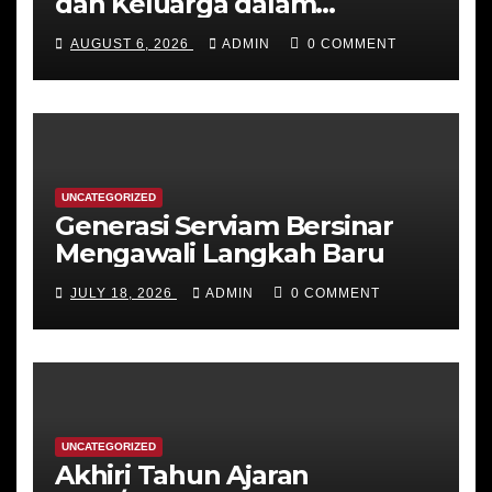
dan Keluarga dalam
Membentuk Karakter
AUGUST 6, 2026
ADMIN
0 COMMENT
Peserta Didik
UNCATEGORIZED
Generasi Serviam Bersinar
Mengawali Langkah Baru
JULY 18, 2026
ADMIN
0 COMMENT
UNCATEGORIZED
Akhiri Tahun Ajaran