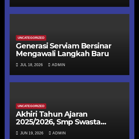
Peserta Didik
UNCATEGORIZED
Generasi Serviam Bersinar
Mengawali Langkah Baru
JUL 18, 2026
ADMIN
UNCATEGORIZED
Akhiri Tahun Ajaran
2025/2026, Smp Swasta
Katolik St Ursula Ende
JUN 19, 2026
ADMIN
menggelar Class Meeting